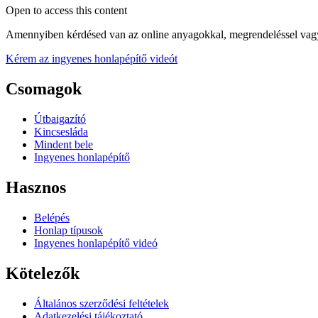
Open to access this content
Amennyiben kérdésed van az online anyagokkal, megrendeléssel vagy
Kérem az ingyenes honlapépítő videót
Csomagok
Útbaigazító
Kincsesláda
Mindent bele
Ingyenes honlapépítő
Hasznos
Belépés
Honlap típusok
Ingyenes honlapépítő videó
Kötelezők
Általános szerződési feltételek
Adatkezelési tájékoztató