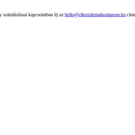
 számlázással kapcsolatban írj az
hello@elkeszitemahonlapom.hu
cím