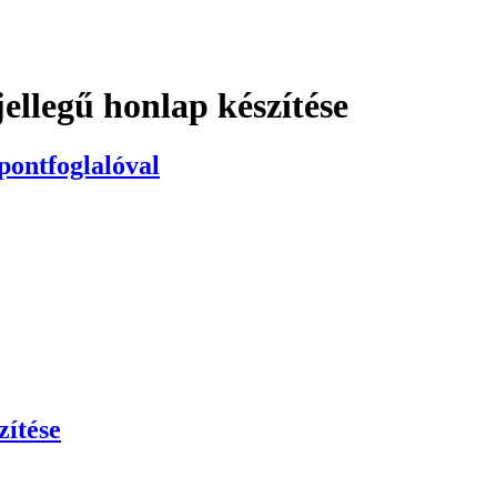
jellegű honlap készítése
őpontfoglalóval
zítése