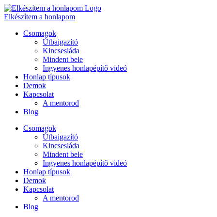
Ugrás
a
Elkészítem a honlapom
tartalomhoz
Csomagok
Útbaigazító
Kincsesláda
Mindent bele
Ingyenes honlapépítő videó
Honlap típusok
Demok
Kapcsolat
A mentorod
Blog
Csomagok
Útbaigazító
Kincsesláda
Mindent bele
Ingyenes honlapépítő videó
Honlap típusok
Demok
Kapcsolat
A mentorod
Blog