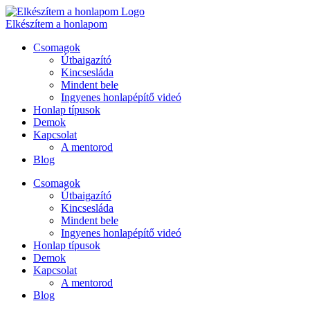
Ugrás
a
Elkészítem a honlapom
tartalomhoz
Csomagok
Útbaigazító
Kincsesláda
Mindent bele
Ingyenes honlapépítő videó
Honlap típusok
Demok
Kapcsolat
A mentorod
Blog
Csomagok
Útbaigazító
Kincsesláda
Mindent bele
Ingyenes honlapépítő videó
Honlap típusok
Demok
Kapcsolat
A mentorod
Blog