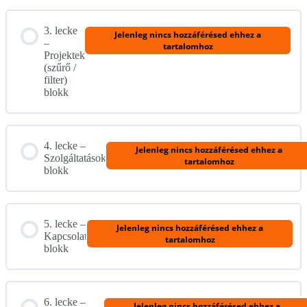
3. lecke
Jelenleg nincs hozzáférésed ehhez a
–
tartalomhoz
Projektek
(szűrő /
filter)
blokk
4. lecke –
Jelenleg nincs hozzáférésed ehhez a
Szolgáltatások
tartalomhoz
blokk
5. lecke –
Jelenleg nincs hozzáférésed ehhez a
Kapcsolat
tartalomhoz
blokk
6. lecke –
Jelenleg nincs hozzáférésed ehhez a