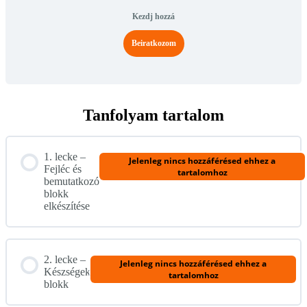
Kezdj hozzá
Beiratkozom
Tanfolyam tartalom
1. lecke –
Jelenleg nincs hozzáférésed ehhez a
Fejléc és
tartalomhoz
bemutatkozó
blokk
elkészítése
2. lecke –
Jelenleg nincs hozzáférésed ehhez a
Készségek
tartalomhoz
blokk