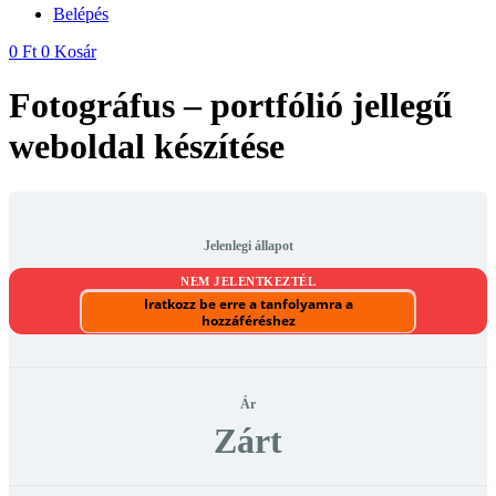
Belépés
0
Ft
0
Kosár
Fotográfus – portfólió jellegű
weboldal készítése
Jelenlegi állapot
NEM JELENTKEZTÉL
Iratkozz be erre a tanfolyamra a
hozzáféréshez
Ár
Zárt