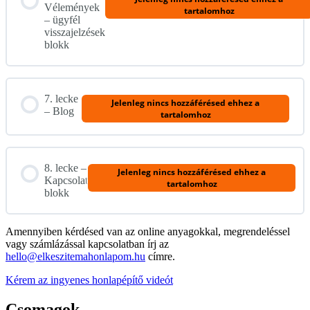
Vélemények
tartalomhoz
– ügyfél
visszajelzések
blokk
7. lecke
Jelenleg nincs hozzáférésed ehhez a
– Blog
tartalomhoz
8. lecke –
Jelenleg nincs hozzáférésed ehhez a
Kapcsolat
tartalomhoz
blokk
Amennyiben kérdésed van az online anyagokkal, megrendeléssel
vagy számlázással kapcsolatban írj az
hello@elkeszitemahonlapom.hu
címre.
Kérem az ingyenes honlapépítő videót
Csomagok