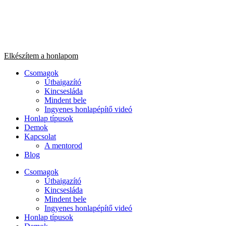
Ugrás
a
tartalomhoz
Elkészítem a honlapom
Csomagok
Útbaigazító
Kincsesláda
Mindent bele
Ingyenes honlapépítő videó
Honlap típusok
Demok
Kapcsolat
A mentorod
Blog
Csomagok
Útbaigazító
Kincsesláda
Mindent bele
Ingyenes honlapépítő videó
Honlap típusok