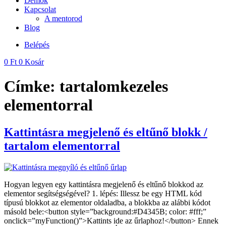
Demok
Kapcsolat
A mentorod
Blog
Belépés
0
Ft
0
Kosár
Címke:
tartalomkezeles
elementorral
Kattintásra megjelenő és eltűnő blokk /
tartalom elementorral
Hogyan legyen egy kattintásra megjelenő és eltűnő blokkod az
elementor segítségségével? 1. lépés: Illessz be egy HTML kód
típusú blokkot az elementor oldaladba, a blokkba az alábbi kódot
másold bele:<button style=”background:#D4345B; color: #fff;”
onclick=”myFunction()”>Kattints ide az űrlaphoz!</button> Ennek