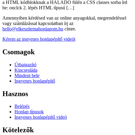
a HTML kódblokknak a HALADÓ fülén a CSS classes sorba írd
be: onclck 2. lépés HTML típusú […]
Amennyiben kérdésed van az online anyagokkal, megrendeléssel
vagy számlázással kapcsolatban írj az
hello@elkeszitemahonlapom.hu
címre.
Kérem az ingyenes honlapépítő videót
Csomagok
Útbaigazító
Kincsesláda
Mindent bele
Ingyenes honlapépítő
Hasznos
Belépés
Honlap típusok
Ingyenes honlapépítő videó
Kötelezők