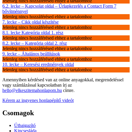
Jelenleg nincs hozzáférésed ehhez a tartalomhoz
6.2. lecke – Kapcsolat oldal – Űrlapkezelés a Contact Form 7
bővítménnyel
Jelenleg nincs hozzáférésed ehhez a tartalomhoz
7. lecke – Cikk oldal készítése
Jelenleg nincs hozzáférésed ehhez a tartalomhoz
8.1. lecke Kategória oldal 1. rész
Jelenleg nincs hozzáférésed ehhez a tartalomhoz
8.2. lecke – Kategória oldal 2. rész
Jelenleg nincs hozzáférésed ehhez a tartalomhoz
9. lecke – Általános beállítások
Jelenleg nincs hozzáférésed ehhez a tartalomhoz
10. lecke – Keresési eredmények oldal
Jelenleg nincs hozzáférésed ehhez a tartalomhoz
Amennyiben kérdésed van az online anyagokkal, megrendeléssel
vagy számlázással kapcsolatban írj az
hello@elkeszitemahonlapom.hu
címre.
Kérem az ingyenes honlapépítő videót
Csomagok
Útbaigazító
Kincsesláda