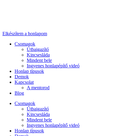
Ugrás
a
tartalomhoz
Elkészítem a honlapom
Csomagok
Útbaigazító
Kincsesláda
Mindent bele
Ingyenes honlapépítő videó
Honlap típusok
Demok
Kapcsolat
A mentorod
Blog
Csomagok
Útbaigazító
Kincsesláda
Mindent bele
Ingyenes honlapépítő videó
Honlap típusok