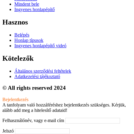
Mindent bele
Ingyenes honlapépítő
Hasznos
Belépés
Honlap típusok
Ingyenes honlapépítő videó
Kötelezők
Általános szerződési feltételek
Adatkezelési tájékoztató
© All rights reserved 2024
Bejelentkezés
A tanfolyam való hozzáféréshez bejelentkezés szükséges. Kérjük,
alább add meg a hitelesítő adataid!
Felhasználónév, vagy e-mail cím
Jelszó