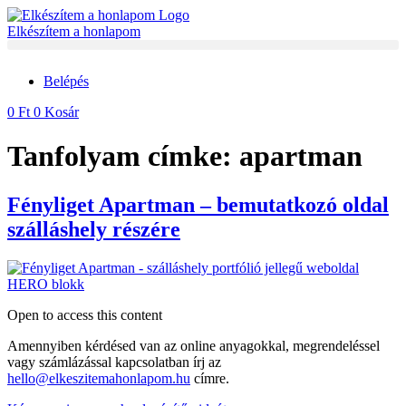
Ugrás
a
Elkészítem a honlapom
tartalomhoz
Belépés
0
Ft
0
Kosár
Tanfolyam címke:
apartman
Fényliget Apartman – bemutatkozó oldal
szálláshely részére
Open to access this content
Amennyiben kérdésed van az online anyagokkal, megrendeléssel
vagy számlázással kapcsolatban írj az
hello@elkeszitemahonlapom.hu
címre.