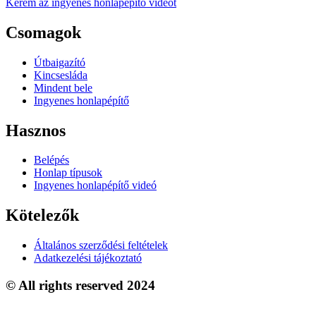
Kérem az ingyenes honlapépítő videót
Csomagok
Útbaigazító
Kincsesláda
Mindent bele
Ingyenes honlapépítő
Hasznos
Belépés
Honlap típusok
Ingyenes honlapépítő videó
Kötelezők
Általános szerződési feltételek
Adatkezelési tájékoztató
© All rights reserved 2024