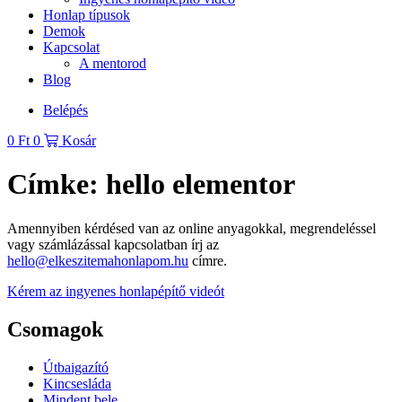
Honlap típusok
Demok
Kapcsolat
A mentorod
Blog
Belépés
0
Ft
0
Kosár
Címke:
hello elementor
Amennyiben kérdésed van az online anyagokkal, megrendeléssel
vagy számlázással kapcsolatban írj az
hello@elkeszitemahonlapom.hu
címre.
Kérem az ingyenes honlapépítő videót
Csomagok
Útbaigazító
Kincsesláda
Mindent bele