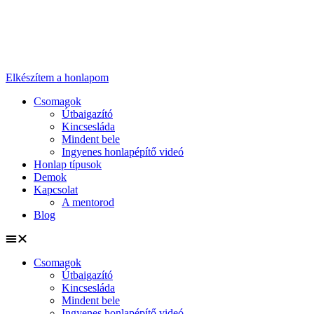
Ugrás
a
tartalomhoz
Elkészítem a honlapom
Csomagok
Útbaigazító
Kincsesláda
Mindent bele
Ingyenes honlapépítő videó
Honlap típusok
Demok
Kapcsolat
A mentorod
Blog
Csomagok
Útbaigazító
Kincsesláda
Mindent bele
Ingyenes honlapépítő videó